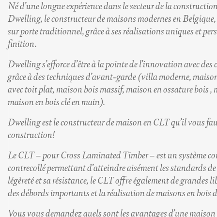
Né d’une longue expérience dans le secteur de la construction
Dwelling, le
constructeur de maisons modernes en Belgique
sur porte
traditionnel, grâce à ses réalisations uniques et pe
finition.
Dwelling s’efforce d’être à la pointe de l’innovation avec de
grâce à des techniques d’avant-garde (
villa moderne
,
maison
avec toit plat
,
maison bois massif
,
maison en ossature bois
,
maison en bois clé en main
).
Dwelling est le
constructeur de maison
en CLT qu’il vous fau
construction!
Le
CLT
– pour
Cross Laminated Timber
– est un système co
contrecollé permettant d’atteindre aisément les standards de
légèreté et sa résistance, le CLT offre également de grandes l
des débords importants et la réalisation de
maisons en bois 
Vous vous demandez quels sont les avantages d’une maison