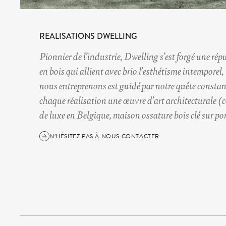
REALISATIONS
DWELLING
DWELLING
DWELLING
Pionnier de l’industrie, Dwelling s’est forgé une rép
en bois
en bois
qui allient avec brio l’esthétisme intemporel, 
nous entreprenons est guidé par notre quête constante 
en bois
chaque réalisation une œuvre d’art architecturale (
c
c
de luxe en Belgique
construction maison de luxe
,
maison ossature bois clé sur po
maison ossature bois c
c
construction maison de luxe
maison ossature bois c
N’HÉSITEZ PAS À NOUS CONTACTER
N’HÉSITEZ PAS À NOUS CONTACTER