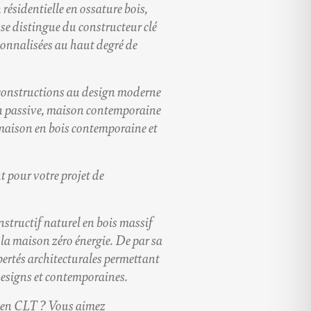
 résidentielle en
ossature bois
,
, se distingue du
constructeur clé
rsonnalisées au haut degré de
s constructions au design moderne
 passive
,
maison contemporaine
maison en bois contemporaine
et
t pour votre projet de
nstructif naturel en bois massif
 la
maison zéro énergie
. De par sa
ibertés architecturales permettant
designs et contemporaines
.
 en CLT ? Vous aimez