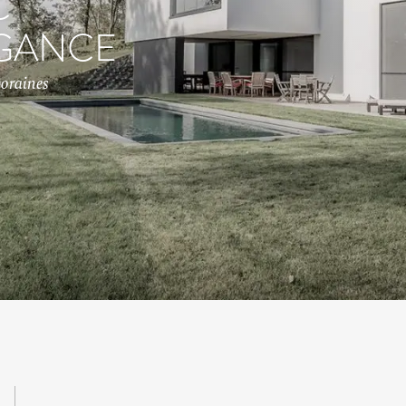
C
ÉGANCE
poraines