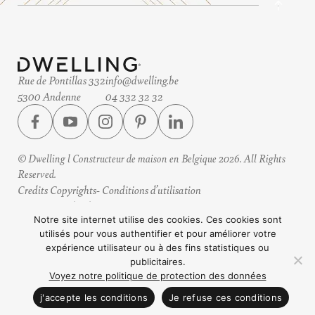
Rue de Pontillas 332
info@dwelling.be
5300 Andenne
04 332 32 32
© Dwelling l Constructeur de maison en Belgique 2026. All Rights
Reserved.
Credits Copyrights
Conditions d’utilisation
Protection des données
Horaires
Notre site internet utilise des cookies. Ces cookies sont
utilisés pour vous authentifier et pour améliorer votre
Design by eteamsys
expérience utilisateur ou à des fins statistiques ou
publicitaires.
Voyez notre politique de protection des données
CONTACTEZ NOUS
j'accepte les conditions
Je refuse ces conditions