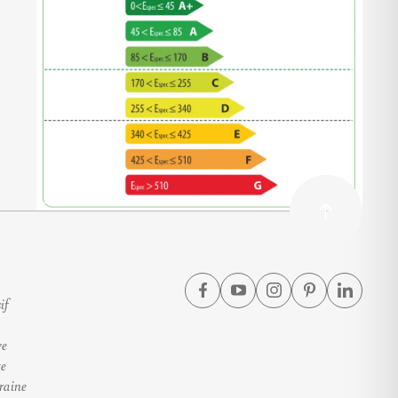
if
ve
te
raine