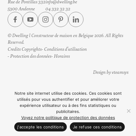
Rue de Pontillas 332
info@dwelling.be
5300 Andenne
04 332 32 32
© Dwelling l Constructeur de maison en Belgique 2026. All Rights
Reserved.
Credits Copyrights
Conditions d’utilisation
Protection des données
Horaires
Design by eteamsys
Notre site internet utilise des cookies. Ces cookies sont
utilisés pour vous authentifier et pour améliorer votre
expérience utilisateur ou à des fins statistiques ou
publicitaires.
Voyez notre politique de protection des données
CONTACTEZ NOUS
j'accepte les conditions
Je refuse ces conditions