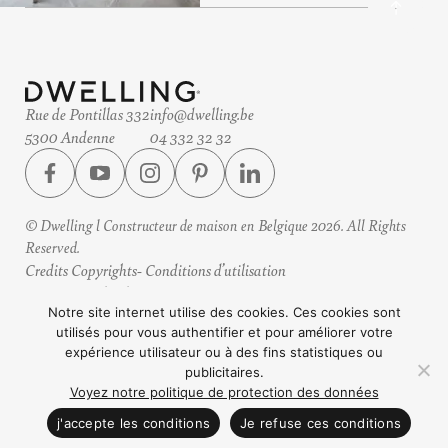
Rue de Pontillas 332
info@dwelling.be
5300 Andenne
04 332 32 32
© Dwelling l Constructeur de maison en Belgique 2026. All Rights
Reserved.
Credits Copyrights
Conditions d’utilisation
Protection des données
Horaires
Notre site internet utilise des cookies. Ces cookies sont
utilisés pour vous authentifier et pour améliorer votre
Design by eteamsys
expérience utilisateur ou à des fins statistiques ou
publicitaires.
Voyez notre politique de protection des données
CONTACTEZ NOUS
j'accepte les conditions
Je refuse ces conditions