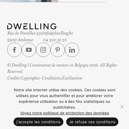
Rue de Pontillas 332
info@dwelling.be
5300 Andenne
04 332 32 32
© Dwelling l Constructeur de maison en Belgique 2026. All Rights
Reserved.
Credits Copyrights
Conditions d’utilisation
Protection des données
Horaires
Notre site internet utilise des cookies. Ces cookies sont
utilisés pour vous authentifier et pour améliorer votre
Design by eteamsys
expérience utilisateur ou à des fins statistiques ou
publicitaires.
Voyez notre politique de protection des données
CONTACTEZ NOUS
j'accepte les conditions
Je refuse ces conditions