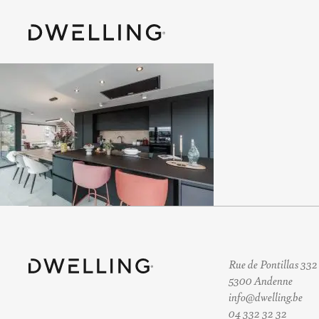
Rue de Pontillas 332
5300 Andenne
info@dwelling.be
04 332 32 32