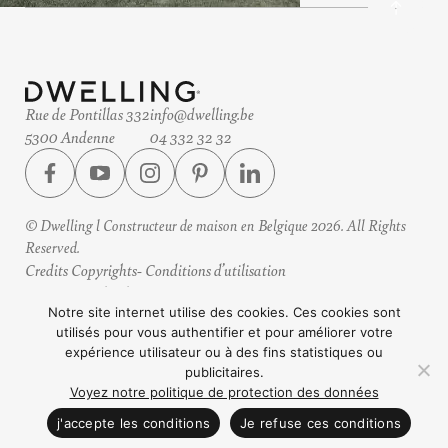
Rue de Pontillas 332
info@dwelling.be
5300 Andenne
04 332 32 32
© Dwelling l Constructeur de maison en Belgique 2026. All Rights
Reserved.
Credits Copyrights
Conditions d’utilisation
Protection des données
Horaires
Notre site internet utilise des cookies. Ces cookies sont
utilisés pour vous authentifier et pour améliorer votre
Design by eteamsys
expérience utilisateur ou à des fins statistiques ou
publicitaires.
Voyez notre politique de protection des données
CONTACTEZ NOUS
j'accepte les conditions
Je refuse ces conditions