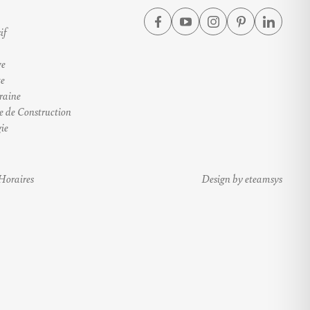
if
ve
te
raine
e de Construction
ie
Horaires
Design by eteamsys