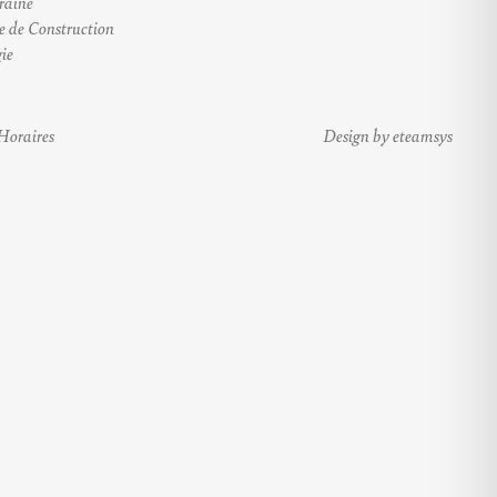
raine
e de Construction
ie
Horaires
Design by eteamsys