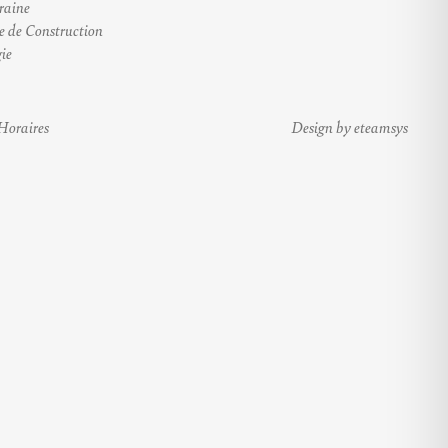
raine
e de Construction
ie
Horaires
Design by eteamsys