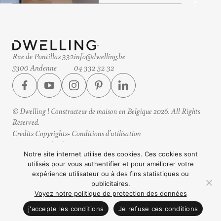
Rue de Pontillas 332
info@dwelling.be
5300 Andenne
04 332 32 32
© Dwelling l Constructeur de maison en Belgique 2026. All Rights
Reserved.
Credits Copyrights
Conditions d’utilisation
Protection des données
Horaires
Notre site internet utilise des cookies. Ces cookies sont
utilisés pour vous authentifier et pour améliorer votre
Design by eteamsys
expérience utilisateur ou à des fins statistiques ou
publicitaires.
Voyez notre politique de protection des données
CONTACTEZ NOUS
j'accepte les conditions
Je refuse ces conditions