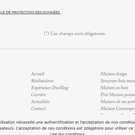
QUE DE PROTECTION DES DONNÉES
.
(*) Ces champs sont obligatoires.
Accueil
Maison design
Réalisations
Structure bois mass
Expérience Dwelling
Maison en bois
Carrière
Prix Maison passi
Actualités
Maison cle sur por
Contact
Maison Contempo
Entreprise General
Maison Zero Energ
tilisation nécessite une authentification et l'acceptation de nos condit
isateurs. L'acceptation de ces conditions est obligatoire pour utiliser ce 
Voir plus
Lire les conditions