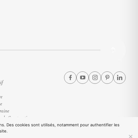
if
ve
te
raine
e de Construction
ie
ions. Des cookies sont utilisés, notamment pour authentifier les
site.