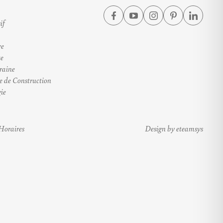
if
ve
te
raine
e de Construction
ie
Horaires
Design by eteamsys